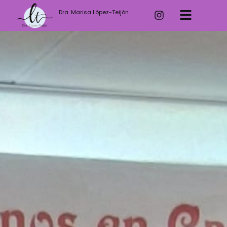
Dra. Marisa López-Teijón