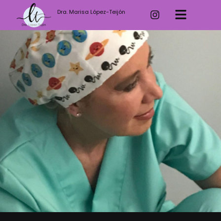
Dra. Marisa López-Teijón